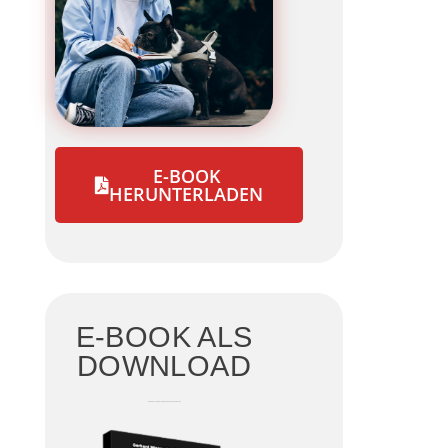
E-BOOK
HERUNTERLADEN
E-BOOK ALS
DOWNLOAD
DIE GRÖSSTEN IRRTÜMER DER HUNDEERZIEHUNG