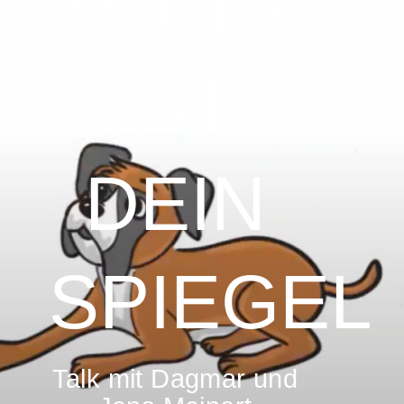
HUND
IST
DEIN
SPIEGEL
Talk mit Dagmar und