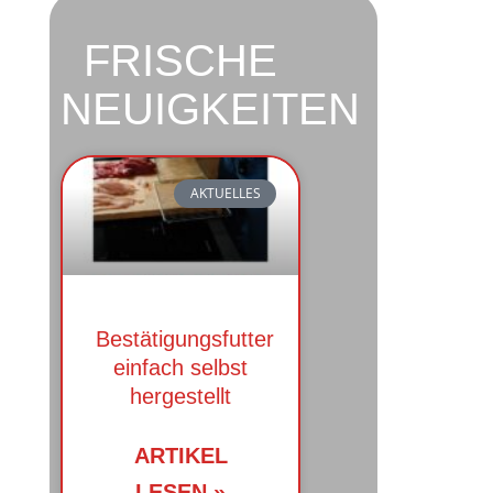
FRISCHE
NEUIGKEITEN
AKTUELLES
Bestätigungsfutter
einfach selbst
hergestellt
ARTIKEL
LESEN »