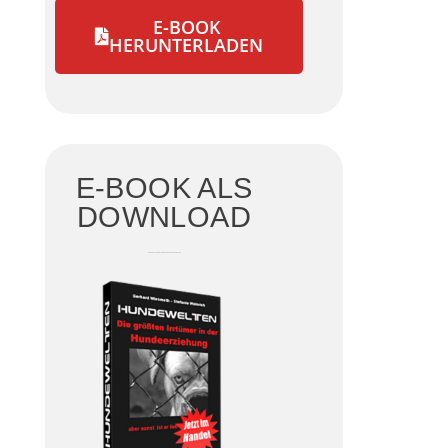
E-BOOK
HERUNTERLADEN
E-BOOK ALS
DOWNLOAD
DIE GRÖSSTEN IRRTÜMER DER HUNDEERZIEHUNG