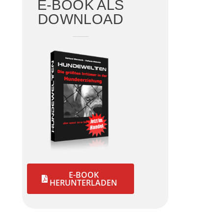
E-BOOK ALS
DOWNLOAD
DIE GRÖSSTEN IRRTÜMER DER HUNDEERZIEHUNG
E-BOOK
HERUNTERLADEN