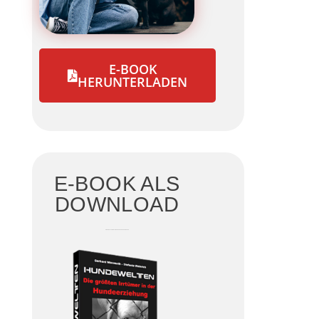
E-BOOK
HERUNTERLADEN
E-BOOK ALS
DOWNLOAD
DIE GRÖSSTEN IRRTÜMER DER HUNDEERZIEHUNG