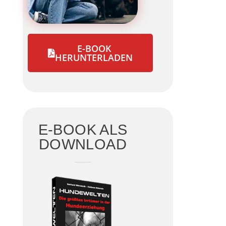
E-BOOK
HERUNTERLADEN
E-BOOK ALS
DOWNLOAD
DIE GRÖSSTEN IRRTÜMER DER HUNDEERZIEHUNG