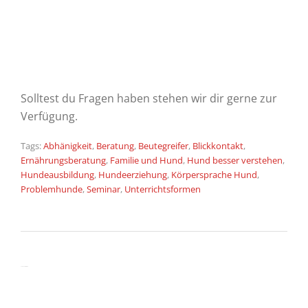
Solltest du Fragen haben stehen wir dir gerne zur
Verfügung.
Tags:
Abhänigkeit
,
Beratung
,
Beutegreifer
,
Blickkontakt
,
Ernährungsberatung
,
Familie und Hund
,
Hund besser verstehen
,
Hundeausbildung
,
Hundeerziehung
,
Körpersprache Hund
,
Problemhunde
,
Seminar
,
Unterrichtsformen
Comments are closed.