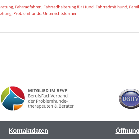
eratung
,
Fahrradfahren
,
Fahrradhalterung für Hund
,
Fahrradmit hund
,
Fami
iehung
,
Problemhunde
,
Unterrichtsformen
Kontaktdaten
Öffnung