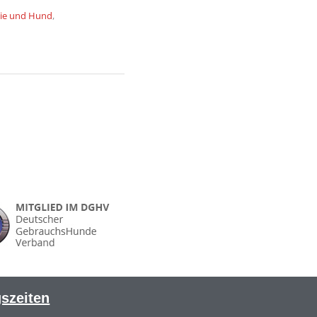
lie und Hund
,
szeiten