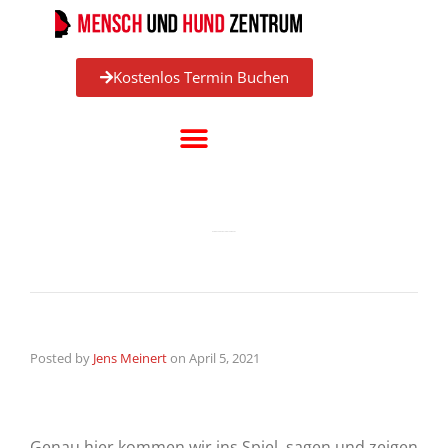
Kostenlos Termin Buchen
HUNDEFÜHRUNG LEICHT GEMACHT
Posted by
Jens Meinert
on
April 5, 2021
Genau hier kommen wir ins Spiel, sagen und zeigen