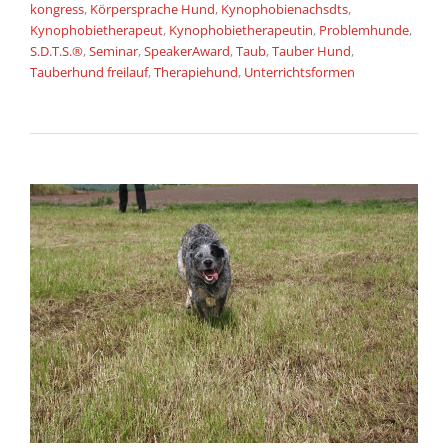
kongress
,
Körpersprache Hund
,
Kynophobienachsdts
,
Kynophobietherapeut
,
Kynophobietherapeutin
,
Problemhunde
,
S.D.T.S.®
,
Seminar
,
SpeakerAward
,
Taub
,
Tauber Hund
,
Tauberhund freilauf
,
Therapiehund
,
Unterrichtsformen