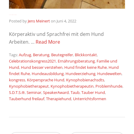
Hund kann nicht alleine zu Hause bleiben
Posted by
Jens Meinert
on
Juni 4, 2022
Körperaktiv und Sprachfrei mit dem Hund
Arbeiten. …
Read More
Tags:
Aufzug
,
Beratung
,
Beutegreifer
,
Blickkontakt
,
Celebrationskongress2021
,
Ernährungsberatung
,
Familie und
Hund
,
Hund besser verstehen
,
Hund findet keine Ruhe
,
Hund
findet Ruhe
,
Hundeausbildung
,
Hundeerziehung
,
Hundewelten
,
kongress
,
Körpersprache Hund
,
Kynophobienachsdts
,
Kynophobietherapeut
,
Kynophobietherapeutin
,
Problemhunde
,
S.D.T.S.®
,
Seminar
,
SpeakerAward
,
Taub
,
Tauber Hund
,
Tauberhund freilauf
,
Therapiehund
,
Unterrichtsformen