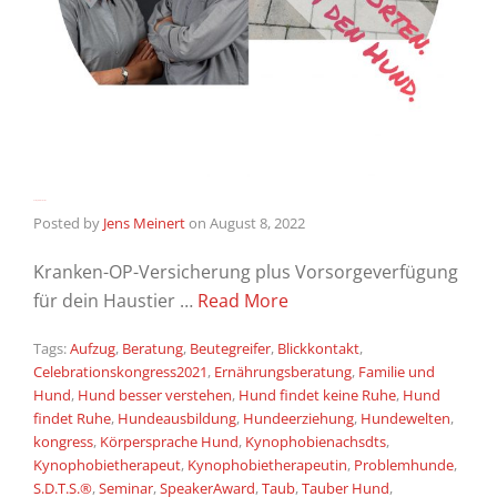
Du fragst – Wir antworten
Posted by
Jens Meinert
on
August 8, 2022
Kranken-OP-Versicherung plus Vorsorgeverfügung
für dein Haustier …
Read More
Tags:
Aufzug
,
Beratung
,
Beutegreifer
,
Blickkontakt
,
Celebrationskongress2021
,
Ernährungsberatung
,
Familie und
Hund
,
Hund besser verstehen
,
Hund findet keine Ruhe
,
Hund
findet Ruhe
,
Hundeausbildung
,
Hundeerziehung
,
Hundewelten
,
kongress
,
Körpersprache Hund
,
Kynophobienachsdts
,
Kynophobietherapeut
,
Kynophobietherapeutin
,
Problemhunde
,
S.D.T.S.®
,
Seminar
,
SpeakerAward
,
Taub
,
Tauber Hund
,