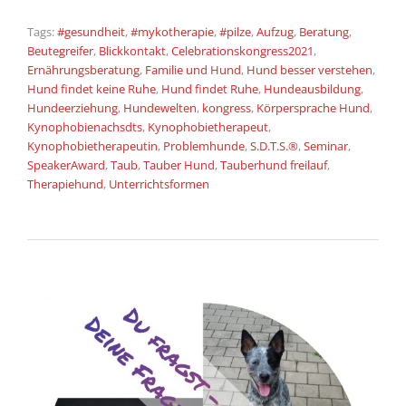
Tags:
#gesundheit
,
#mykotherapie
,
#pilze
,
Aufzug
,
Beratung
,
Beutegreifer
,
Blickkontakt
,
Celebrationskongress2021
,
Ernährungsberatung
,
Familie und Hund
,
Hund besser verstehen
,
Hund findet keine Ruhe
,
Hund findet Ruhe
,
Hundeausbildung
,
Hundeerziehung
,
Hundewelten
,
kongress
,
Körpersprache Hund
,
Kynophobienachsdts
,
Kynophobietherapeut
,
Kynophobietherapeutin
,
Problemhunde
,
S.D.T.S.®
,
Seminar
,
SpeakerAward
,
Taub
,
Tauber Hund
,
Tauberhund freilauf
,
Therapiehund
,
Unterrichtsformen