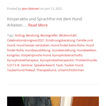
Achten auf die Gesundheit beim Hund!
Posted by
Jens Meinert
on
Juni 13, 2022
Körperaktiv und Sprachfrei mit dem Hund
Arbeiten. …
Read More
Tags:
Aufzug
,
Beratung
,
Beutegreifer
,
Blickkontakt
,
Celebrationskongress2021
,
Ernährungsberatung
,
Familie und
Hund
,
Hund besser verstehen
,
Hund findet keine Ruhe
,
Hund
findet Ruhe
,
Hundeausbildung
,
Hundeerziehung
,
Hundewelten
,
kongress
,
Körpersprache Hund
,
Kynophobienachsdts
,
Kynophobietherapeut
,
Kynophobietherapeutin
,
Problemhunde
,
S.D.T.S.®
,
Seminar
,
SpeakerAward
,
Taub
,
Tauber Hund
,
Tauberhund freilauf
,
Therapiehund
,
Unterrichtsformen