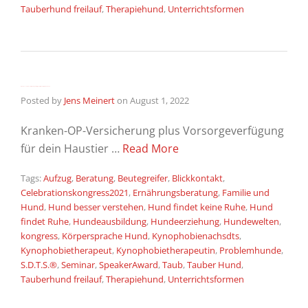
Tauberhund freilauf
,
Therapiehund
,
Unterrichtsformen
Kranken – und OP – Versicherung- Vorsorgeverfügung für deinen Hund
Posted by
Jens Meinert
on
August 1, 2022
Kranken-OP-Versicherung plus Vorsorgeverfügung
für dein Haustier …
Read More
Tags:
Aufzug
,
Beratung
,
Beutegreifer
,
Blickkontakt
,
Celebrationskongress2021
,
Ernährungsberatung
,
Familie und
Hund
,
Hund besser verstehen
,
Hund findet keine Ruhe
,
Hund
findet Ruhe
,
Hundeausbildung
,
Hundeerziehung
,
Hundewelten
,
kongress
,
Körpersprache Hund
,
Kynophobienachsdts
,
Kynophobietherapeut
,
Kynophobietherapeutin
,
Problemhunde
,
S.D.T.S.®
,
Seminar
,
SpeakerAward
,
Taub
,
Tauber Hund
,
Tauberhund freilauf
,
Therapiehund
,
Unterrichtsformen