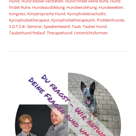
Hund
,
Hund besser verstehen
,
Hund findet keine Ruhe
,
Hund
findet Ruhe
,
Hundeausbildung
,
Hundeerziehung
,
Hundewelten
,
kongress
,
Körpersprache Hund
,
Kynophobienachsdts
,
Kynophobietherapeut
,
Kynophobietherapeutin
,
Problemhunde
,
S.D.T.S.®
,
Seminar
,
SpeakerAward
,
Taub
,
Tauber Hund
,
Tauberhund freilauf
,
Therapiehund
,
Unterrichtsformen