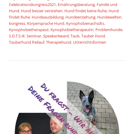
Celebrationskongress2021
,
Ernährungsberatung
,
Familie und
Hund
,
Hund besser verstehen
,
Hund findet keine Ruhe
,
Hund
findet Ruhe
,
Hundeausbildung
,
Hundeerziehung
,
Hundewelten
,
kongress
,
Körpersprache Hund
,
Kynophobienachsdts
,
Kynophobietherapeut
,
Kynophobietherapeutin
,
Problemhunde
,
S.D.T.S.®
,
Seminar
,
SpeakerAward
,
Taub
,
Tauber Hund
,
Tauberhund freilauf
,
Therapiehund
,
Unterrichtsformen