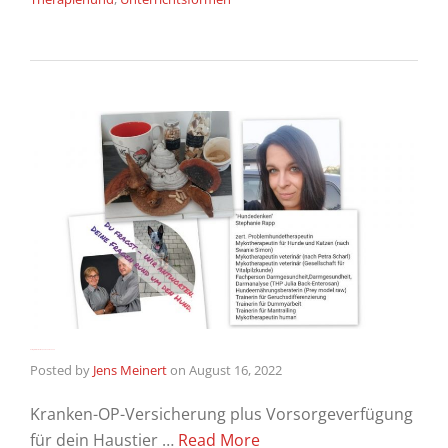
Du fragst – Wir antworten / Thema Gesundheit
Posted by
Jens Meinert
on
August 16, 2022
Kranken-OP-Versicherung plus Vorsorgeverfügung
für dein Haustier …
Read More