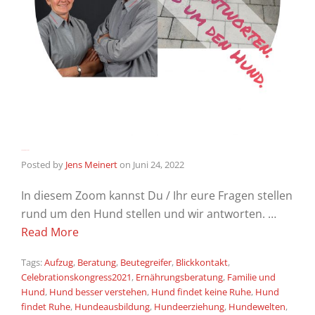
Du fragst – Wir antworten.
Posted by
Jens Meinert
on
Juni 24, 2022
In diesem Zoom kannst Du / Ihr eure Fragen stellen
rund um den Hund stellen und wir antworten. …
Read More
Tags:
Aufzug
,
Beratung
,
Beutegreifer
,
Blickkontakt
,
Celebrationskongress2021
,
Ernährungsberatung
,
Familie und
Hund
,
Hund besser verstehen
,
Hund findet keine Ruhe
,
Hund
findet Ruhe
,
Hundeausbildung
,
Hundeerziehung
,
Hundewelten
,