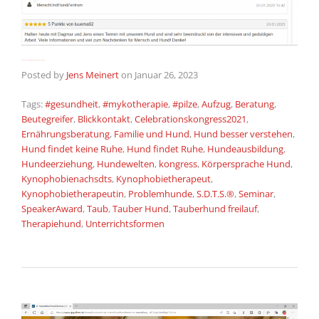
Bewertung unserer Arbeit als Hundetrainerin & Hundetrainer
Posted by
Jens Meinert
on
Januar 26, 2023
Tags:
#gesundheit
,
#mykotherapie
,
#pilze
,
Aufzug
,
Beratung
,
Beutegreifer
,
Blickkontakt
,
Celebrationskongress2021
,
Ernährungsberatung
,
Familie und Hund
,
Hund besser verstehen
,
Hund findet keine Ruhe
,
Hund findet Ruhe
,
Hundeausbildung
,
Hundeerziehung
,
Hundewelten
,
kongress
,
Körpersprache Hund
,
Kynophobienachsdts
,
Kynophobietherapeut
,
Kynophobietherapeutin
,
Problemhunde
,
S.D.T.S.®
,
Seminar
,
SpeakerAward
,
Taub
,
Tauber Hund
,
Tauberhund freilauf
,
Therapiehund
,
Unterrichtsformen