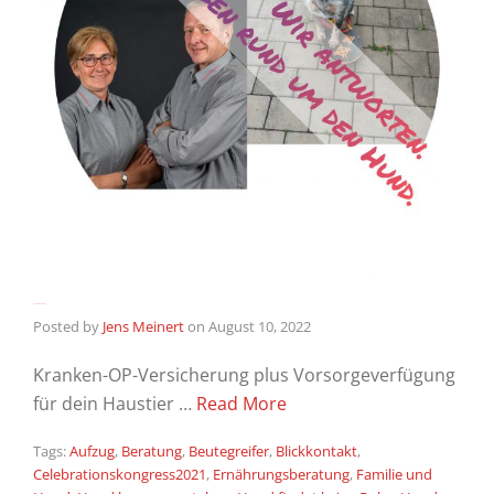
Du fragst – Wir antworten
Posted by
Jens Meinert
on
August 10, 2022
Kranken-OP-Versicherung plus Vorsorgeverfügung
für dein Haustier …
Read More
Tags:
Aufzug
,
Beratung
,
Beutegreifer
,
Blickkontakt
,
Celebrationskongress2021
,
Ernährungsberatung
,
Familie und