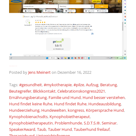
Bewertung unserer Arbeit durch Hundehalter
Posted by
Jens Meinert
on
Dezember 16, 2022
Tags:
#gesundheit
,
#mykotherapie
,
#pilze
,
Aufzug
,
Beratung
,
Beutegreifer
,
Blickkontakt
,
Celebrationskongress2021
,
Ernährungsberatung
,
Familie und Hund
,
Hund besser verstehen
,
Hund findet keine Ruhe
,
Hund findet Ruhe
,
Hundeausbildung
,
Hundeerziehung
,
Hundewelten
,
kongress
,
Körpersprache Hund
,
Kynophobienachsdts
,
Kynophobietherapeut
,
Kynophobietherapeutin
,
Problemhunde
,
S.D.T.S.®
,
Seminar
,
SpeakerAward
,
Taub
,
Tauber Hund
,
Tauberhund freilauf
,
Therapiehund
,
Unterrichtsformen